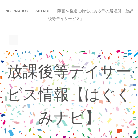
Skip
to
INFORMATION
SITEMAP
障害や発達に特性のある子の居場所「放課
content
後等デイサービス」
放課後等デイサー
ビス情報【はぐく
みナビ】