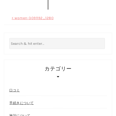
投
< women-3091192_1280
稿
ナ
ビ
ゲ
ー
カテゴリー
シ
ョ
ン
口コミ
手続きについて
施設について