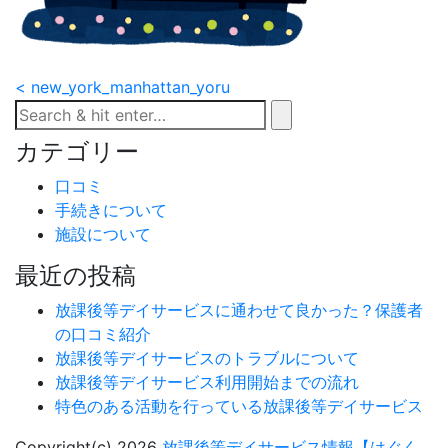
投
< new_york_manhattan_yoru
稿
カテゴリー
ナ
口コミ
ビ
手続きについて
施設について
ゲ
最近の投稿
ー
放課後等デイサービスに通わせて良かった？保護者
シ
の口コミ紹介
ョ
放課後等デイサービスのトラブルについて
放課後等デイサービス利用開始までの流れ
ン
特色のある活動を行っている放課後等デイサービス
Copyright(c) 2026
放課後等デイサービス情報【はぐく