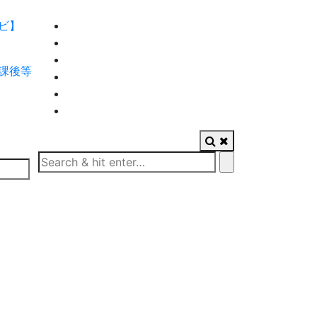
ビ】
課後等